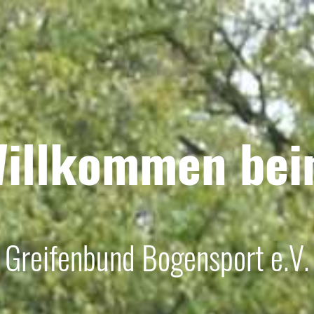
illkommen be
Greifenbund Bogensport e.V.