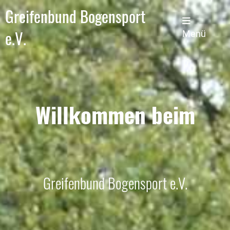
Greifenbund Bogensport
e.V.
Menü
Willkommen beim
Greifenbund Bogensport e.V.